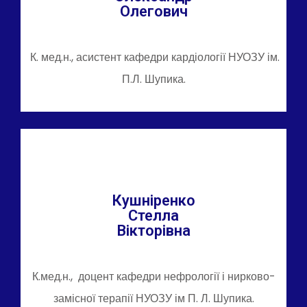
Олегович
К. мед.н., асистент кафедри кардіології НУОЗУ ім.
П.Л. Шупика.
Кушніренко
Стелла
Вікторівна
К.мед.н., доцент кафедри нефрології і нирково-
замісної терапії НУОЗУ ім П. Л. Шупика.