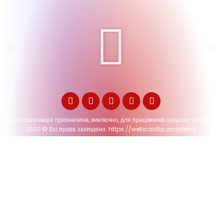
дана інформація призначена, виключно, для працівників охорони здоров'я.
2020 © Всі права захищено. https://webcardio.academy