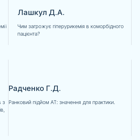
Лашкул Д.А.
мії
Чим загрожує гіперурикемія в коморбідного
пацієнта?
.
Радченко Г.Д.
 з
Ранковий підйом АТ: значення для практики.
в,