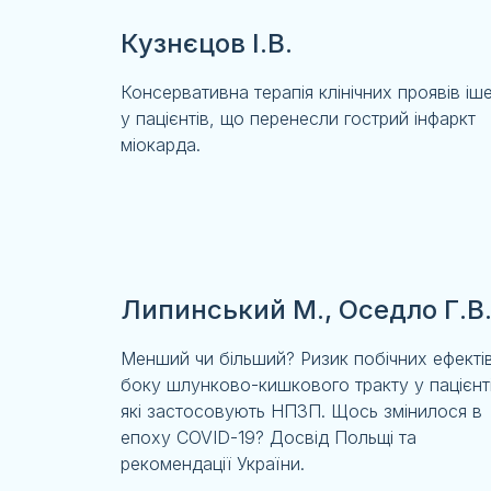
Кузнєцов І.В.
Консервативна терапія клінічних проявів іше
у пацієнтів, що перенесли гострий інфаркт
міокарда.
Липинський М., Оседло Г.В
Менший чи більший? Ризик побічних ефектів
боку шлунково-кишкового тракту у пацієнті
які застосовують НПЗП. Щось змінилося в
епоху СOVID-19? Досвід Польщі та
рекомендації України.