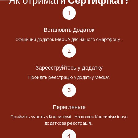
Як отримати
Сертифікат?
1
Встановіть Додаток
Офіційний додаток MedUA для Вашого смартфону...
2
Зареєструйтесь у додатку
Пройдіть реєстрацію у додатку MedUA
3
Перегляньте
Прийміть участь у Консиліумі... На кожен Консиліум існує
додаткова реєстрація...
4