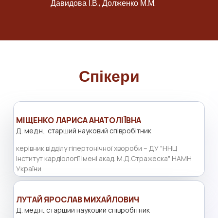
Давидова І.В., Долженко М.М.
Спікери
МІЩЕНКО ЛАРИСА АНАТОЛІЇВНА
Д. мед.н., старший науковий співробітник
керівник відділу гіпертонічної хвороби – ДУ "ННЦ
Інститут кардіології імені акад. М.Д.Стражеска" НАМН
України.
ЛУТАЙ ЯРОСЛАВ МИХАЙЛОВИЧ
Д. мед.н.,старший науковий співробітник