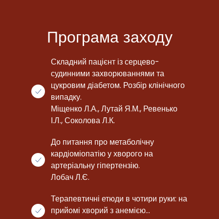
Програма заходу
Складний пацієнт із серцево-
судинними захворюваннями та
цукровим діабетом. Розбір клінічного
випадку.
Міщенко Л.А., Лутай Я.М., Ревенько
І.Л., Соколова Л.К.
До питання про метаболічну
кардіоміопатію у хворого на
артеріальну гіпертензію.
Лобач Л.Є.
Терапевтичні етюди в чотири руки: на
прийомі хворий з анемією…