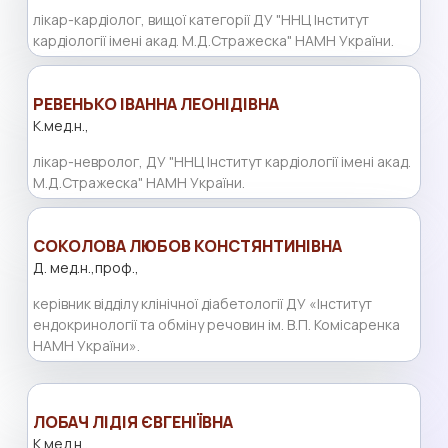
лікар-кардіолог, вищої категорії ДУ "ННЦ Інститут
кардіології імені акад. М.Д.Стражеска" НАМН України.
РЕВЕНЬКО ­ІВАННА ЛЕОНІДІВНА
К.мед.н.,
лікар-невролог, ДУ "ННЦ Інститут кардіології імені акад.
М.Д.Стражеска" НАМН України.
СОКОЛОВА ЛЮБОВ КОНСТЯНТИНІВНА
Д. мед.н.,проф.,
керівник відділу клінічної діабетології ДУ «Інститут
ендокринології та обміну речовин ім. В.П. Комісаренка
НАМН України».
ЛОБАЧ ЛІДІЯ ЄВГЕНІЇВНА
К.мед.н.,