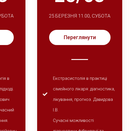
СУБОТА
25 БЕРЕЗНЯ 11.00, СУБОТА
Переглянути
гія в
Екстрасистолія в практиці
ідході.
сімейного лікаря: діагностика,
нович
лікування, прогноз. Давидова
учасний
І.В.
ання.
Сучасні можливості