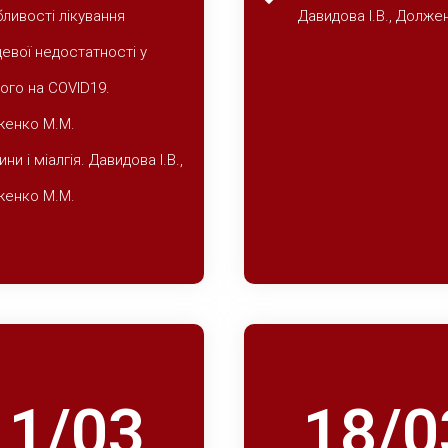
ливості лікування
Давидова І.В., Долже
евої недостатності у
ого на СOVID19.
женко М.М.
ни і міалгія. Давидова І.В.,
женко М.М.
11/03
18/0