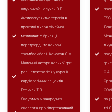
має значення ФВ лівого
діаг
шлуночка? Несукай О.Г.
прог
Антикоагулянтна терапія в
ESC 
практиці лікаря сімейної
Дави
медицини: фібриляції
Мене
передсердь та венозні
ліку
тромбоемболії. Кожухов С.М.
поєд
Маленькі актори великої гри:
грип
роль електролітів у курації
О.А.
кардіологічних пацієнтів.
Орга
Гетьман Т.В.
СОVI
Яка думка міжнародних
паці
експертів про гіпертензивний
тлі 