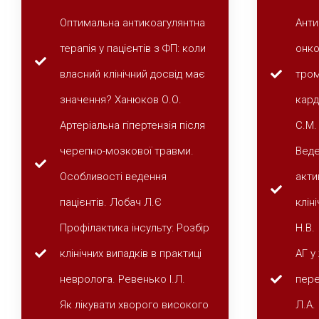
Оптимальна антикоагулянтна
Анти
терапія у пацієнтів з ФП: коли
онко
власний клінічний досвід має
тром
значення? Ханюков О.О.
кард
Артеріальна гіпертензія після
С.М.
черепно-мозкової травми.
Веде
Особливості ведення
акти
пацієнтів. Лобач Л.Є
клін
Профілактика інсульту: Розбір
Н.В.
клінічних випадків в практиці
АГ у
невролога. Ревенько І.Л.
пере
Як лікувати хворого високого
Л.А.