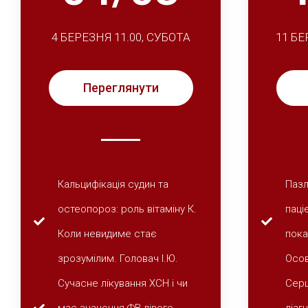
4 БЕРЕЗНЯ 11.00, СУБОТА
11 БЕ
Переглянути
Кальцифікація судин та
Пазл
остеопороз: роль вітаміну К.
паці
Коли невидиме стає
пока
зрозумілим. Головач І.Ю.
Осов
Сучасне лікування ХСН і чи
Серц