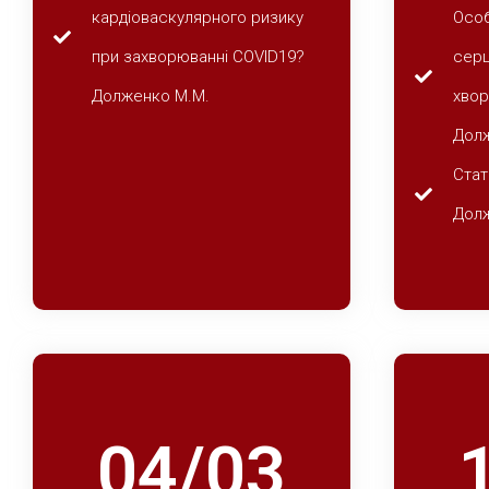
кардіоваскулярного ризику
Особ
при захворюванні CОVID19?
серц
Долженко М.М.
хвор
Дол
Стати
Дол
04/03