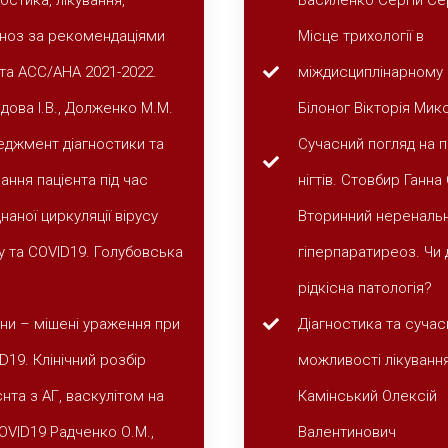
ностика, лікування,
Василенко Сергій Се
ноз за рекомендаціями
Місце трихології в
та АСС/АНА 2021-2022.
міждисциплінарному п
дова І.В., Долженко М.М.
Білоног Вікторія Мик
джмент діагностики та
Сучасний погляд на 
вання пацієнта під час
нігтів. Стовбир Ганна
наної циркуляції вірусу
Вторинний нереналь
у та СОVID19. Голубовська
гіперпаратиреоз. Чи 
рідкісна патологія?
ни – мішені ураження при
Діагностика та сучас
D19. Клінічний розбір
можливості лікування
єнта з АГ, васкулітом на
Камінський Олексій
СOVID19 Радченко О.М.,
Валентинович