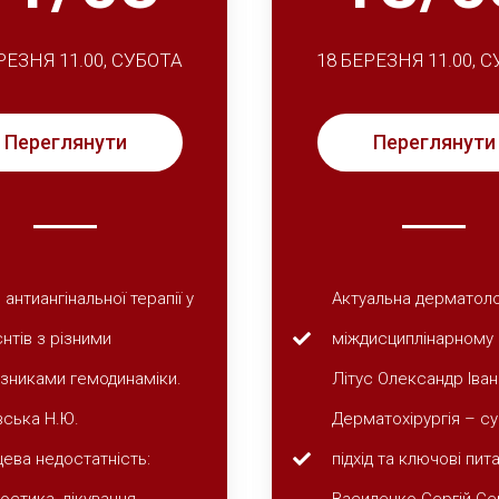
РЕЗНЯ 11.00, СУБОТА
18 БЕРЕЗНЯ 11.00, 
Переглянути
Переглянути
 антиангінальної терапії у
Актуальна дерматоло
єнтів з різними
міждисциплінарному п
зниками гемодинаміки.
Літус Олександр Іва
ська Н.Ю.
Дерматохірургія – с
ева недостатність:
підхід та ключові пит