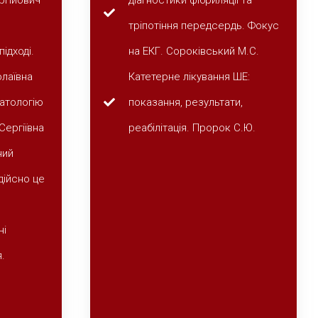
ргійович
діагностики фібриляції та
тріпотіння передсердь. Фокус
ідході.
на ЕКГ. Сороківський М.С.
олаївна
Катетерне лікування ШЕ:
патологію
показання, результати,
 Сергіївна
реабілітація. Пророк С.Ю.
ний
дійсно це
ні
.