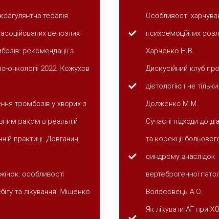
коагулянтна терапія
Особливості харчува
асоційованих венозних
психоемоційних розл
бозів: рекомендації з
Харченко Н.В.
іо-онкології 2022. Кожухов
Дискусійний клуб про 
дієтологію і не тільк
ння тромбозів у хворих з
Долженко М.М.
вним раком в реальній
Сучасні підходи до ді
ічній практиці. Довганич
та корекції больовог
синдрому внаслідок
 жінок: особливості
вертеброгенної патоло
бігу та лікування. Міщенко
Волосовець А.О.
Як лікувати АГ при 