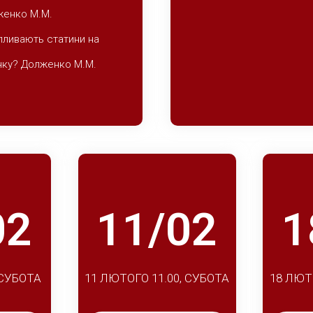
женко М.М.
пливають статини на
нку? Долженко М.М.
02
11/02
1
 СУБОТА
11 ЛЮТОГО 11.00, СУБОТА
18 ЛЮТ