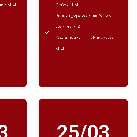
нко М.М.
Себов Д.М.
Ризик цукрового діабету у
хворого з АГ.
Конопляник Л.І., Долженко
М.М.
3
25/03