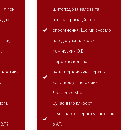
ння при
Щитоподібна залоза та
адах.
загроза радіаційного
опромінення. Що ми знаємо
ліки,
про дозування йоду?
и…
Камінський О.В.
Персоніфікована
агностики
антигіпертензивна терапія
о
коли, кому і що саме?
Долженко М.М.
гії.
Сучасні можливості
ступінчастої терапії у пацієнтів
ХОЗЛ?
з АГ.